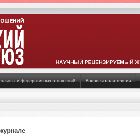
нальных и федеративных отношений
Вопросы политологии
журнале