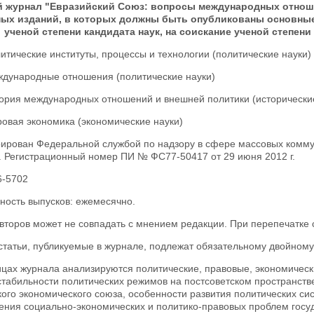
 журнал "Евразийский Союз: вопросы международных отнош
ных изданий, в которых должны быть опубликованы основные
ученой степени кандидата наук, на соискание ученой степени
литические институты, процессы и технологии (политические науки)
еждународные отношения (политические науки)
тория международных отношений и внешней политики (исторически
ровая экономика (экономические науки)
рирован Федеральной службой по надзору в сфере массовых коммун
. Регистрационный номер ПИ № ФС77-50417 от 29 июня 2012 г.
6-5702
ность выпусков: ежемесячно.
второв может не совпадать с мнением редакции. При перепечатке 
статьи, публикуемые в журнале, подлежат обязательному двойному
ицах журнала анализируются политические, правовые, экономическ
стабильности политических режимов на постсоветском пространств
ого экономического союза, особенности развития политических си
ения социально-экономических и политико-правовых проблем госуд