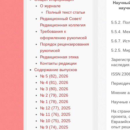
Научный
О журнале
науч
Полный текст статьи
Редакционный Совет/
5.5.2. По
Редакционная коллегия
Требования к
5.5.4. М
оформлению рукописей
5.6.7. Ис
Порядок рецензирования
5.2.5. Ми
рукописей
Редакционная этика
Зарегист
Контакты редакции
наследия
Содержание выпусков
ISSN 230
№ 5 (82), 2026
№ 4 (81), 2026
Периодич
№ 3 (80), 2026
Мнение а
№ 2 (79), 2026
№ 1 (78), 2026
Научные 
№ 12 (77), 2025
На стран
№ 11 (76), 2025
проекта, 
№ 10 (75), 2025
Евразийск
опыт реш
№ 9 (74), 2025