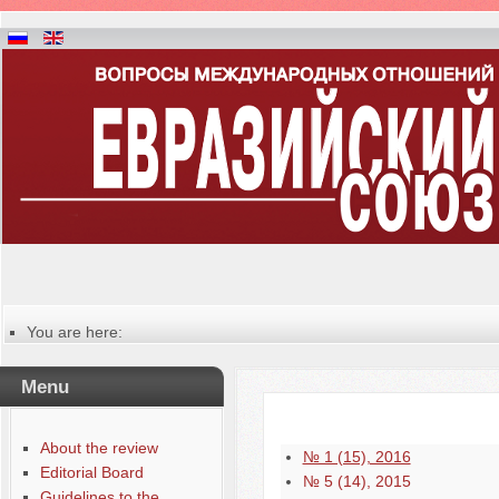
You are here:
Главная
Table of contents of the issue
Menu
About the review
№ 1 (15), 2016
Editorial Board
№ 5 (14), 2015
Guidelines to the